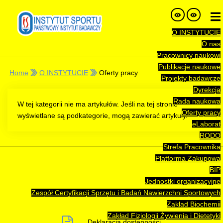
O INSTYTUCIE
O nas
Pracownicy naukowi
Publikacje naukowe
Home
O INSTYTUCIE
Oferty pracy
Projekty badawcze
Dyrekcja
Rada naukowa
W tej kategorii nie ma artykułów. Jeśli na tej stronie
Oferty pracy
wyświetlane są podkategorie, mogą zawierać artykuły.
eLaborat
RODO
Strefa Pracownika
Platforma Zakupowa
BIP
Jednostki organizacyjne
Zespół Certyfikacji Sprzętu i Badań Nawierzchni Sportowych
Zakład Biochemii
Zakład Fizjologii Żywienia i Dietetyki
Deklaracja dostępności