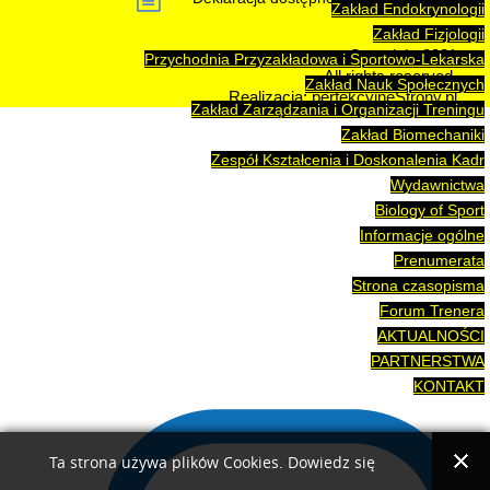
Zakład Endokrynologii
Zakład Fizjologii
Copyright 2021
Przychodnia Przyzakładowa i Sportowo-Lekarska
All rights reserved.
Zakład Nauk Społecznych
Realizacja: perfekcyjneStrony.pl
Zakład Zarządzania i Organizacji Treningu
Zakład Biomechaniki
Zespół Kształcenia i Doskonalenia Kadr
Wydawnictwa
Biology of Sport
Informacje ogólne
Prenumerata
Strona czasopisma
Forum Trenera
AKTUALNOŚCI
PARTNERSTWA
KONTAKT
Ta strona używa plików Cookies. Dowiedz się