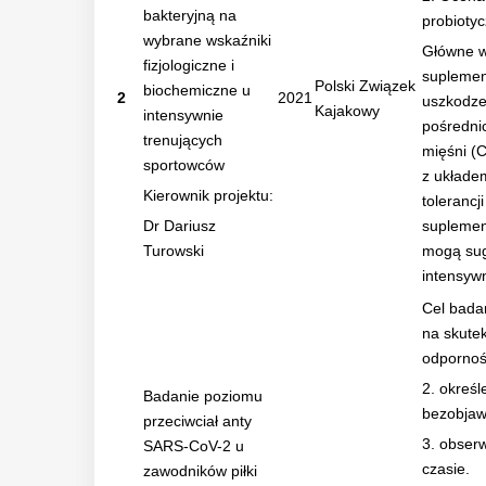
bakteryjną na
probiotyc
wybrane wskaźniki
Główne w
fizjologiczne i
suplemen
Polski Związek
biochemiczne u
2
2021
uszkodze
Kajakowy
intensywnie
pośredni
trenujących
mięśni (
sportowców
z układe
Kierownik projektu:
toleranc
Dr Dariusz
suplemen
Turowski
mogą sug
intensyw
Cel bada
na skute
odpornoś
2. określ
Badanie poziomu
bezobjawo
przeciwciał anty
3. obser
SARS-CoV-2 u
czasie.
zawodników piłki