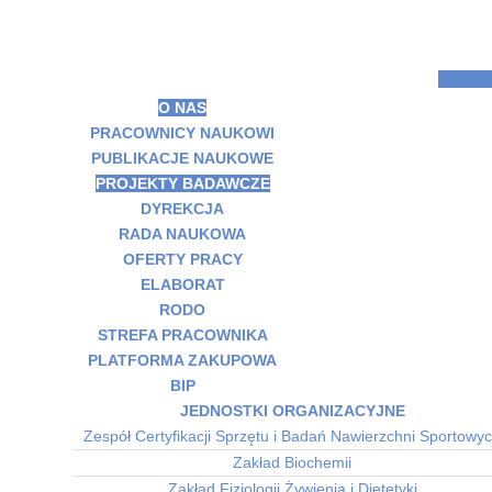
O I
O NAS
PRACOWNICY NAUKOWI
PUBLIKACJE NAUKOWE
PROJEKTY BADAWCZE
DYREKCJA
RADA NAUKOWA
OFERTY PRACY
ELABORAT
RODO
STREFA PRACOWNIKA
PLATFORMA ZAKUPOWA
BIP
JEDNOSTKI ORGANIZACYJNE
Zespół Certyfikacji Sprzętu i Badań Nawierzchni Sportowy
Zakład Biochemii
Zakład Fizjologii Żywienia i Dietetyki