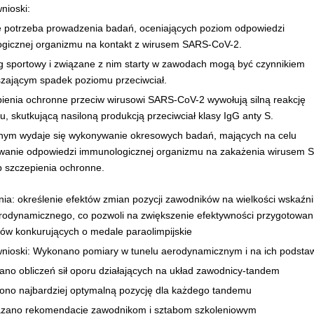
nioski:
eje potrzeba prowadzenia badań, oceniających poziom odpowiedzi
gicznej organizmu na kontakt z wirusem SARS-CoV-2.
ng sportowy i związane z nim starty w zawodach mogą być czynnikiem
szającym spadek poziomu przeciwciał.
pienia ochronne przeciw wirusowi SARS-CoV-2 wywołują silną reakcję
, skutkującą nasiloną produkcją przeciwciał klasy IgG anty S.
nym wydaje się wykonywanie okresowych badań, mających na celu
wanie odpowiedzi immunologicznej organizmu na zakażenia wirusem 
b szczepienia ochronne.
nia: określenie efektów zmian pozycji zawodników na wielkości wskaźn
rodynamicznego, co pozwoli na zwiększenie efektywności przygotowan
ów konkurujących o medale paraolimpijskie
nioski: Wykonano pomiary w tunelu aerodynamicznym i na ich podstaw
ano obliczeń sił oporu działających na układ zawodnicy-tandem
lono najbardziej optymalną pozycję dla każdego tandemu
azano rekomendacje zawodnikom i sztabom szkoleniowym