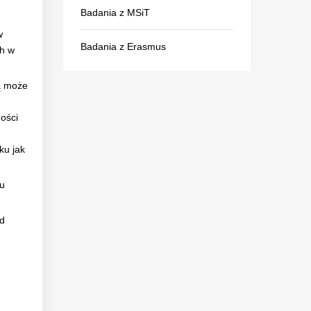
Badania z MSiT
w
Badania z Erasmus
ch w
ą może
ości
ku jak
su
ód