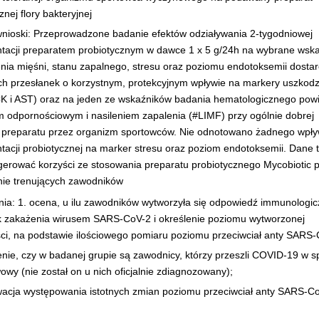
znej flory bakteryjnej
nioski: Przeprowadzone badanie efektów odziaływania 2-tygodniowej
tacji preparatem probiotycznym w dawce 1 x 5 g/24h na wybrane wska
nia mięśni, stanu zapalnego, stresu oraz poziomu endotoksemii dostar
ch przesłanek o korzystnym, protekcyjnym wpływie na markery uszkod
CK i AST) oraz na jeden ze wskaźników badania hematologicznego pow
m odpornościowym i nasileniem zapalenia (#LIMF) przy ogólnie dobrej
ji preparatu przez organizm sportowców. Nie odnotowano żadnego wpł
tacji probiotycznej na marker stresu oraz poziom endotoksemii. Dane 
erować korzyści ze stosowania preparatu probiotycznego Mycobiotic 
nie trenujących zawodników
nia: 1. ocena, u ilu zawodników wytworzyła się odpowiedź immunologi
k zakażenia wirusem SARS-CoV-2 i określenie poziomu wytworzonej
ci, na podstawie ilościowego pomiaru poziomu przeciwciał anty SARS-
enie, czy w badanej grupie są zawodnicy, którzy przeszli COVID-19 w 
wy (nie został on u nich oficjalnie zdiagnozowany);
wacja występowania istotnych zmian poziomu przeciwciał anty SARS-C