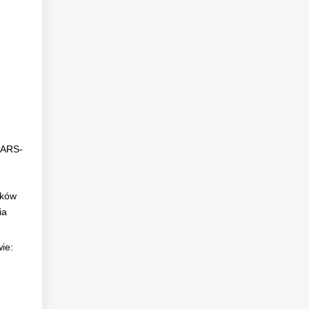
SARS-
ików
ia
ie: