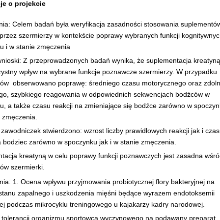
je o projekcie
nia: Celem badań była weryfikacja zasadności stosowania suplementó
 przez szermierzy w kontekście poprawy wybranych funkcji kognitywny
u i w stanie zmęczenia
nioski: Z przeprowadzonych badań wynika, że suplementacja kreatyn
zystny wpływ na wybrane funkcje poznawcze szermierzy. W przypadku
ów obserwowano poprawę: średniego czasu motorycznego oraz zdoln
ego, szybkiego reagowania w odpowiednich sekwencjach bodźców w
u, a także czasu reakcji na zmieniające się bodźce zarówno w spoczyn
e zmęczenia.
zawodniczek stwierdzono: wzrost liczby prawidłowych reakcji jak i cza
na bodziec zarówno w spoczynku jak i w stanie zmęczenia.
tacja kreatyną w celu poprawy funkcji poznawczych jest zasadna wśr
ów szermierki.
ia: 1. Ocena wpływu przyjmowania probiotycznej flory bakteryjnej na
stanu zapalnego i uszkodzenia mięśni będące wyrazem endotoksemii
nej podczas mikrocyklu treningowego u kajakarzy kadry narodowej.
 tolerancji organizmu sportowca wyczynowego na podawany preparat