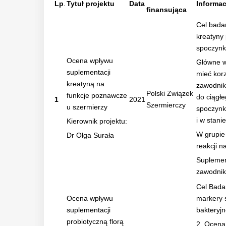
Lp
.
Tytuł projektu
Data
Informac
finansująca
Cel bada
kreatyny
spoczynk
Ocena wpływu
Główne w
suplementacji
mieć kor
kreatyną na
zawodnik
Polski Związek
funkcje poznawcze
do ciągł
1
2021
Szermierczy
u szermierzy
spoczynk
i w stani
Kierownik projektu:
W grupie 
Dr Olga Surała
reakcji 
Suplemen
zawodnik
Cel Badan
Ocena wpływu
markery 
suplementacji
bakteryj
probiotyczną florą
2. Ocena