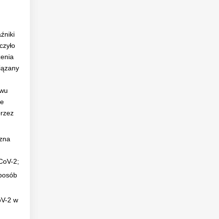
źniki
czyło
zenia
iązany
ywu
te
przez
czna
CoV-2;
sposób
oV-2 w