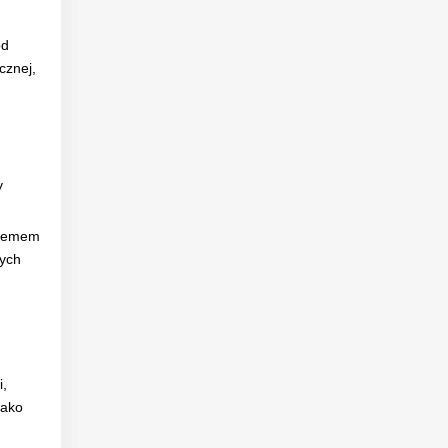
od
cznej,
y
stemem
nych
i,
jako