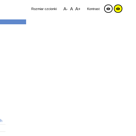
A-
A
A+
Rozmiar czcionki
Kontrast
NSTYTUCIE
ch