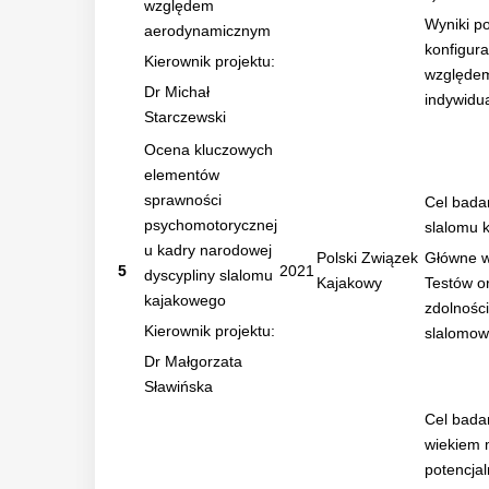
względem
Wyniki p
aerodynamicznym
konfigur
Kierownik projektu:
względem
Dr Michał
indywidu
Starczewski
Ocena kluczowych
elementów
sprawności
Cel badan
psychomotorycznej
slalomu 
u kadry narodowej
Polski Związek
Główne w
5
2021
dyscypliny slalomu
Kajakowy
Testów o
kajakowego
zdolnośc
Kierownik projektu:
slalomo
Dr Małgorzata
Sławińska
Cel bada
wiekiem 
potencja