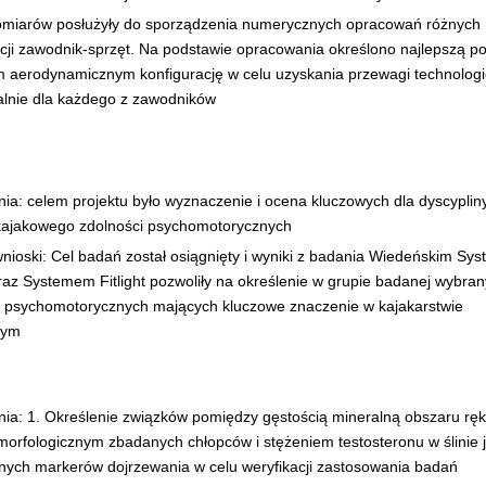
omiarów posłużyły do sporządzenia numerycznych opracowań różnych
acji zawodnik-sprzęt. Na podstawie opracowania określono najlepszą p
 aerodynamicznym konfigurację w celu uzyskania przewagi technologi
alnie dla każdego z zawodników
ia: celem projektu było wyznaczenie i ocena kluczowych dla dyscyplin
kajakowego zdolności psychomotorycznych
nioski: Cel badań został osiągnięty i wyniki z badania Wiedeńskim Sy
raz Systemem Fitlight pozwoliły na określenie w grupie badanej wybra
i psychomotorycznych mających kluczowe znaczenie w kajakarstwie
wym
nia: 1. Określenie związków pomiędzy gęstością mineralną obszaru ręk
morfologicznym zbadanych chłopców i stężeniem testosteronu w ślinie 
lnych markerów dojrzewania w celu weryfikacji zastosowania badań