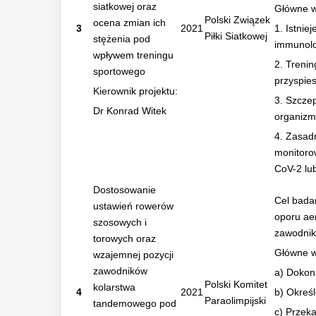
siatkowej oraz
Główne w
Polski Związek
ocena zmian ich
3
2021
1. Istni
Piłki Siatkowej
stężenia pod
immunolo
wpływem treningu
2. Treni
sportowego
przyspie
Kierownik projektu:
3. Szcze
Dr Konrad Witek
organizmu
4. Zasad
monitoro
CoV-2 lu
Dostosowanie
Cel bada
ustawień rowerów
oporu ae
szosowych i
zawodnik
torowych oraz
Główne w
wzajemnej pozycji
zawodników
a) Dokon
Polski Komitet
kolarstwa
4
2021
b) Okreś
Paraolimpijski
tandemowego pod
c) Przek