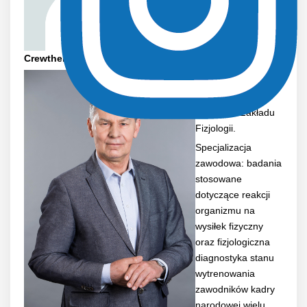
Crewther prof. IS-PIB
dr hab. Andrzej
Klusiewicz
Kierownik Zakładu
Fizjologii.
Specjalizacja
zawodowa: badania
stosowane
dotyczące reakcji
organizmu na
wysiłek fizyczny
oraz fizjologiczna
diagnostyka stanu
wytrenowania
zawodników kadry
narodowej wielu