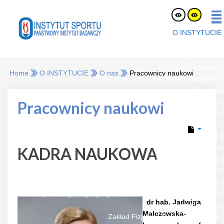
O INSTYTUCIE
O nas
Pracownicy naukowi
Publikacje naukowe
Home
O INSTYTUCIE
O nas
Pracownicy naukowi
Projekty badawcze
Dyrekcja
Rada naukowa
Pracownicy naukowi
Oferty pracy
eLaborat
RODO
Strefa Pracownika
KADRA NAUKOWA
Platforma Zakupowa
BIP
Jednostki organizacyjne
Zespół Certyfikacji Sprzętu i Badań Nawierzchni Sportowych
dr hab. Jadwiga
Zakład Biochemii
Malczewska-
Zakład Fizjologii Żywienia i Dietetyki