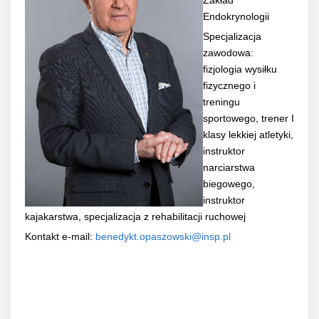
Zakład
Endokrynologii
Specjalizacja
zawodowa:
fizjologia wysiłku
fizycznego i
treningu
sportowego, trener I
klasy lekkiej atletyki,
instruktor
narciarstwa
biegowego,
instruktor
kajakarstwa, specjalizacja z rehabilitacji ruchowej
Kontakt e-mail:
benedykt.opaszowski@insp.pl