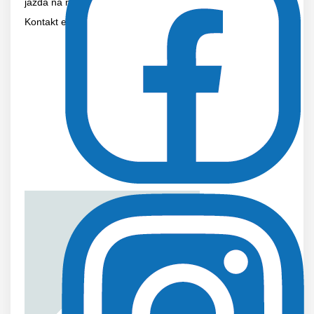
jazda na nartach i rowerze
Kontakt e-mail:
jadwiga.malczewska@insp.waw.pl
dr hab. Blair