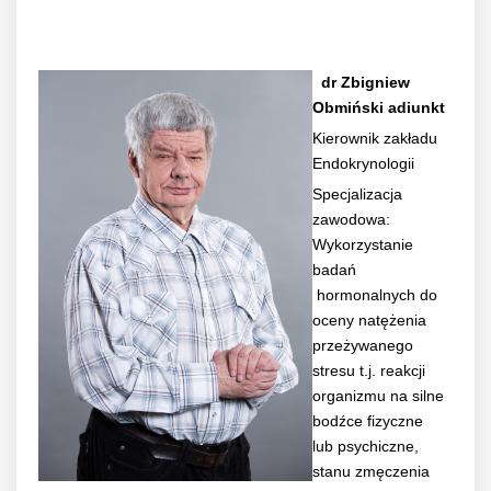
dr Zbigniew
Obmiński adiunkt
Kierownik zakładu
Endokrynologii
Specjalizacja
zawodowa:
Wykorzystanie
badań
hormonalnych do
oceny natężenia
przeżywanego
stresu t.j. reakcji
organizmu na silne
bodźce fizyczne
lub psychiczne,
stanu zmęczenia