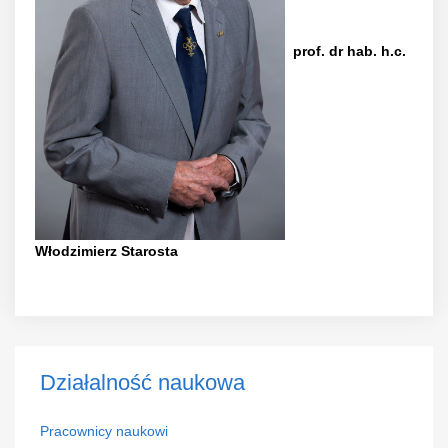
prof. dr hab. h.c.
Włodzimierz Starosta
Działalność
naukowa
Pracownicy naukowi