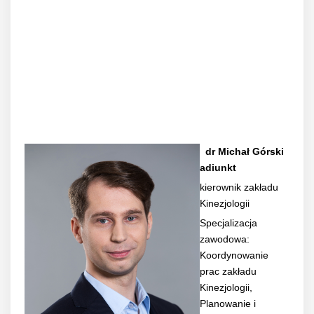
dr Michał Górski
adiunkt
kierownik zakładu
Kinezjologii
Specjalizacja
zawodowa:
Koordynowanie
prac zakładu
Kinezjologii,
Planowanie i