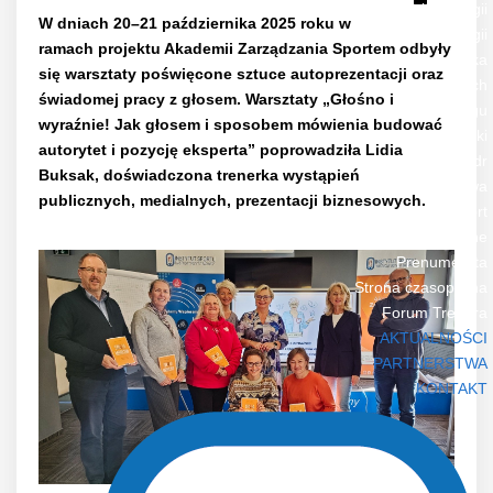
Zakład Endokrynologii
W dniach 20–21 października 2025 roku w
Zakład Fizjologii
ramach projektu Akademii Zarządzania Sportem odbyły
Przychodnia Przyzakładowa i Sportowo-Lekarska
się warsztaty poświęcone sztuce autoprezentacji oraz
Zakład Nauk Społecznych
świadomej pracy z głosem. Warsztaty „Głośno i
Zakład Zarządzania i Organizacji Treningu
wyraźnie! Jak głosem i sposobem mówienia budować
Zakład Biomechaniki
autorytet i pozycję eksperta” poprowadziła Lidia
Zespół Kształcenia i Doskonalenia Kadr
Buksak, doświadczona trenerka wystąpień
Wydawnictwa
publicznych, medialnych, prezentacji biznesowych.
Biology of Sport
Informacje ogólne
Prenumerata
Strona czasopisma
Forum Trenera
AKTUALNOŚCI
PARTNERSTWA
KONTAKT