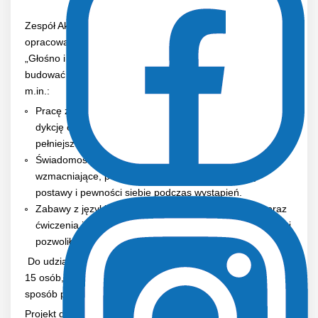
Zespół Akademii Zarządzania Sportem wraz z Lidią Buksak
opracował ciekawy program 2-dniowych warsztatów
„Głośno i wyraźnie! Jak głosem i sposobem mówienia
budować autorytet i pozycję eksperta”, który obejmował
m.in.:
Pracę z głosem: ćwiczenia oddechowe, emisję głosu,
dykcję oraz modulację, które umożliwiły uczestnikom
pełniejsze wykorzystanie potencjału ich głosu.
Świadomość ciała: ćwiczenia rozluźniające i
wzmacniające, pomagające w budowaniu spójnej
postawy i pewności siebie podczas wystąpień.
Zabawy z językiem: quizy z poprawnej polszczyzny oraz
ćwiczenia interpretacyjne, które rozweseliły uczestników i
pozwoliły na kreatywne podejście do mowy.
Do udziału w warsztatach zaproszonych zostało wyłącznie
15 osób, dzięki czemu uczestnicy mogli w jakościowy
sposób pracować z zaproszoną ekspertką.
Projekt dofinansowany ze środków budżetu państwa z