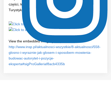
części, której dysponentem jest Minister Sportu i
Turystyki.
https://www.gov.pl/web/sport
View the embedded image gallery online at:
http://www.insp.pl/aktualnosci-wszystkie/8-aktualnosci/558-
glosno-i-wyraznie-jak-glosem-i-sposobem-mowienia-
budowac-autorytet-i-pozycje-
eksperta#sigProGalleriaf8acb4335b