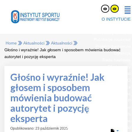
O INSTYTUCIE
O nas
Pracownicy naukowi
Publikacje naukowe
Home
Aktualności
Aktualności
Projekty badawcze
Głośno i wyraźnie! Jak głosem i sposobem mówienia budować
Dyrekcja
autorytet i pozycję eksperta
Rada naukowa
Oferty pracy
eLaborat
Głośno i wyraźnie! Jak
RODO
głosem i sposobem
Strefa Pracownika
Platforma Zakupowa
mówienia budować
BIP
autorytet i pozycję
Jednostki organizacyjne
Zespół Certyfikacji Sprzętu i Badań Nawierzchni Sportowych
eksperta
Zakład Biochemii
Zakład Fizjologii Żywienia i Dietetyki
Opublikowano: 23 październik 2025