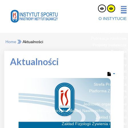
O INSTYTUCIE
O nas
Pracownicy naukowi
Publikacje naukowe
Home
Aktualności
Projekty badawcze
Dyrekcja
Rada naukowa
Aktualności
Oferty pracy
eLaborat
RODO
Strefa Pracownika
Platforma Zakupowa
BIP
Jednostki organizacyjne
Zespół Certyfikacji Sprzętu i Badań Nawierzchni Sportowych
Zakład Biochemii
Zakład Fizjologii Żywienia i Dietetyki