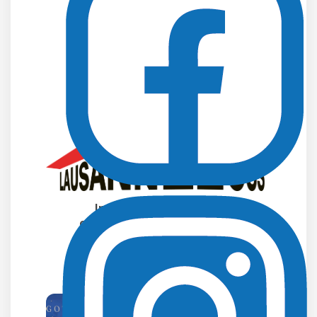
mistrzostwami świata w
Poznaniu
2026-07-23 13:37:01
Instytut Sportu – PIB w
centrum europejskiej debaty
naukowej o sporcie
2026-07-15 17:11:47