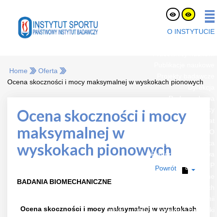
O INSTYTUCIE
O nas
Pracownicy naukowi
Publikacje naukowe
Home
Oferta
Projekty badawcze
Ocena skoczności i mocy maksymalnej w wyskokach pionowych
Dyrekcja
Rada naukowa
Oferty pracy
Ocena skoczności i mocy
eLaborat
maksymalnej w
RODO
Strefa Pracownika
wyskokach pionowych
Platforma Zakupowa
BIP
Powrót
Jednostki organizacyjne
BADANIA BIOMECHANICZNE
Zespół Certyfikacji Sprzętu i Badań Nawierzchni Sportowych
Zakład Biochemii
Ocena skoczności i mocy maksymalnej w wyskokach
Zakład Fizjologii Żywienia i Dietetyki