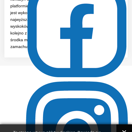
platformie dynamometrycznej. Zadaniem badanej osoby
jest wykonanie serii wyskoków pionowych na możliwie
najwyższą wysokość. Procedura pomiarowa obejmuje serie
wyskoków pionowych z postawy stojącej jednonóż, odbicie
kolejno z kończyny lewej i prawej poprzedzone obniżeniem
środka masy ciała przed odbiciem, wykonywanych bez
zamachu i z zamachem kończynami górnymi.
Deklaracja dostępności
Copyright 2021
All rights reserved.