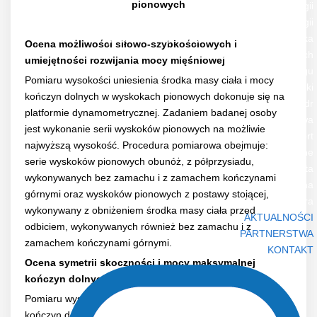
pionowych
Zakład Endokrynologii
Zakład Fizjologii
Przychodnia Przyzakładowa i Sportowo-Lekarska
Ocena możliwości siłowo-szybkościowych i
Zakład Nauk Społecznych
umiejętności rozwijania mocy mięśniowej
Zakład Zarządzania i Organizacji Treningu
Pomiaru wysokości uniesienia środka masy ciała i mocy
Zakład Biomechaniki
kończyn dolnych w wyskokach pionowych dokonuje się na
Zespół Kształcenia i Doskonalenia Kadr
platformie dynamometrycznej. Zadaniem badanej osoby
Wydawnictwa
jest wykonanie serii wyskoków pionowych na możliwie
Biology of Sport
najwyższą wysokość. Procedura pomiarowa obejmuje:
Informacje ogólne
serie wyskoków pionowych obunóż, z półprzysiadu,
Prenumerata
wykonywanych bez zamachu i z zamachem kończynami
Strona czasopisma
górnymi oraz wyskoków pionowych z postawy stojącej,
Forum Trenera
wykonywany z obniżeniem środka masy ciała przed
AKTUALNOŚCI
odbiciem, wykonywanych również bez zamachu i z
PARTNERSTWA
zamachem kończynami górnymi.
KONTAKT
Ocena symetrii skoczności i mocy maksymalnej
kończyn dolnych podczas wyskoków jednonóż
Pomiaru wysokości uniesienia środka masy ciała i mocy
kończyn dolnych w wyskokach jednonóż dokonuje się na