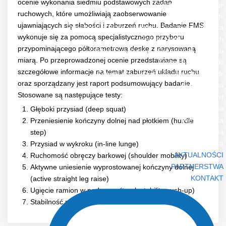
ocenie wykonania siedmiu podstawowych zadań
Zakład Endokrynologii
ruchowych, które umożliwiają zaobserwowanie
Zakład Fizjologii
ujawniających się słabości i zaburzeń ruchu. Badanie FMS
Przychodnia Przyzakładowa i Sportowo-Lekarska
wykonuje się za pomocą specjalistycznego przyboru
Zakład Nauk Społecznych
przypominającego półtorametrową deskę z narysowaną
Zakład Zarządzania i Organizacji Treningu
miarą. Po przeprowadzonej ocenie przedstawiane są
Zakład Biomechaniki
szczegółowe informacje na temat zaburzeń układu ruchu
Zespół Kształcenia i Doskonalenia Kadr
oraz sporządzany jest raport podsumowujący badanie.
Wydawnictwa
Stosowane są następujące testy:
Biology of Sport
Informacje ogólne
Głęboki przysiad (deep squat)
Prenumerata
Przeniesienie kończyny dolnej nad płotkiem (hurdle
Strona czasopisma
step)
Forum Trenera
Przysiad w wykroku (in-line lunge)
AKTUALNOŚCI
Ruchomość obręczy barkowej (shoulder mobility)
PARTNERSTWA
Aktywne uniesienie wyprostowanej kończyny dolnej
KONTAKT
(active straight leg raise)
Ugięcie ramion w podporze (trunk stability push-up)
Stabilność rotacyjna tułowia (rotational stability)