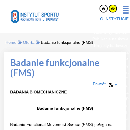
O INSTYTUCIE
O nas
Pracownicy naukowi
Publikacje naukowe
Home
Oferta
Badanie funkcjonalne (FMS)
Projekty badawcze
Dyrekcja
Rada naukowa
Badanie funkcjonalne
Oferty pracy
(FMS)
eLaborat
RODO
Powrót
Strefa Pracownika
BADANIA BIOMECHANICZNE
Platforma Zakupowa
BIP
Jednostki organizacyjne
Badanie funkcjonalne (FMS)
Zespół Certyfikacji Sprzętu i Badań Nawierzchni Sportowych
Zakład Biochemii
Badanie Functional Movement Screen (FMS) polega na
Zakład Fizjologii Żywienia i Dietetyki